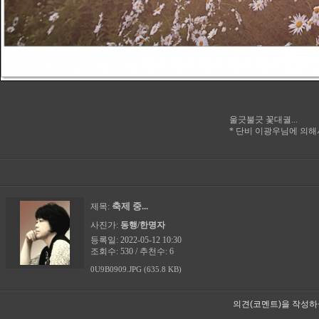
울긋불긋 꽃대궐...
* 단비 이광우님에 의해서 
축제 중...
제목:
사진가:
동행/한명자
등록일: 2022-05-12 10:30
조회수: 530 / 추천수: 6
0U9B0909.JPG (635.8 KB)
의견(코멘트)을 작성하