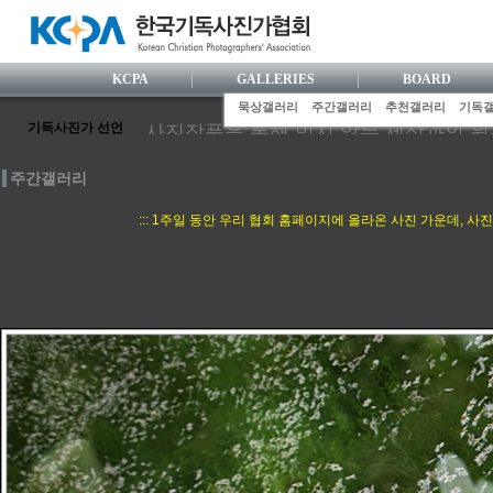
KCPA
GALLERIES
BOARD
묵상갤러리
주간갤러리
추천갤러리
기독
기독사진가 선언
사진작품을 통해 믿지 않는 세상과의 
사진가로서 눈부신 전문성을 갖추기 위해
주간갤러리
사진활동 과정에서 거룩한 기독사협 공
한국사람 특유의 섬세한 감수성으로 하
::: 1주일 동안 우리 협회 홈페이지에 올라온 사진 가운데, 
정의와 사랑을 실천하는 사진 행위로, 
니다.
사진영상 속에 기독교 복음을 담아내기 