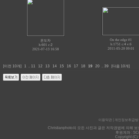
On the edge #1
온도차
h:1751 c:
4
v:6
h:601 c:
2
2011-05-20 09:01
2021-07-13 16:58
[이전 10개]
1
..
11
12
13
14
15
16
17
18
19
20
..
39
[다음 10개]
|
이용약관
개인정보취급방
Christianphoto의 모든 사진과 글은 저작권법에 
후원계좌 : SC
Copyright (C)