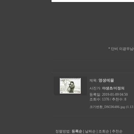
요 4..1
14 내
내가 주
* 단비 이광우님에
영생에물
제목:
사진가:
야생초/이정의
등록일: 2019-01-09 04:50
조회수: 1376 / 추천수: 8
크기변환_DSC06486.jpg (1.13
정렬방법:
등록순
|
날짜순
|
조회순
|
추천순