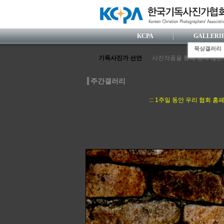
KCPA
GALLERI
묵상갤러리
기독사진가 선언
사진작품을 통해 믿지 않는
사진가로서 눈부신 전문성을
사진활동 과정에서 거룩한 
주간갤러리
한국사람 특유의 섬세한 감
정의와 사랑을 실천하는 사
::: 1주일 동안 우리 협회
사진영상 속에 기독교 복음