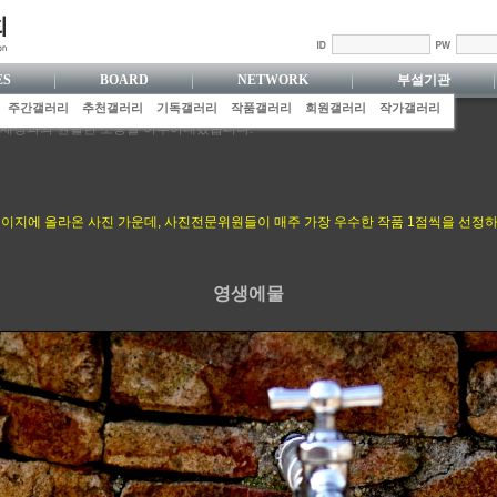
ES
BOARD
NETWORK
부설기관
주간갤러리
추천갤러리
기독갤러리
작품갤러리
회원갤러리
작가갤러리
 세상과의 원활한 소통을 이루어내겠습니다.
 갖추기 위해 늘 최선을 다하겠습니다.
기독사협 공동체의 화평을 힘써 지키겠습니다.
수성으로 하나님의 세상을 끝까지 섬기겠습니다.
진 행위로, 겸손히 주 하나님을 기쁘시게 하겠습니다.
 홈페이지에 올라온 사진 가운데, 사진전문위원들이 매주 가장 우수한 작품 1점씩을 선정하
을 담아내기 위해 최선을 다하겠습니다.
영생에물