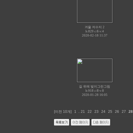
겨울 저수지 2
h:829 c:
6
v:4
2020-02-18 11:37
길 위에 빛이그린그림
h:918 c:
8
v:8
2020-01-28 16:05
[이전 10개]
1
..
21
22
23
24
25
26
27
28