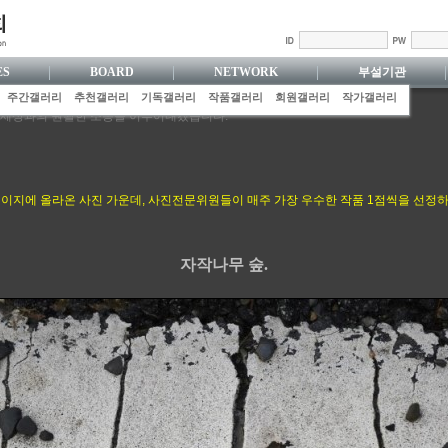
ES
BOARD
NETWORK
부설기관
주간갤러리
추천갤러리
기독갤러리
작품갤러리
회원갤러리
작가갤러리
 세상과의 원활한 소통을 이루어내겠습니다.
 갖추기 위해 늘 최선을 다하겠습니다.
기독사협 공동체의 화평을 힘써 지키겠습니다.
수성으로 하나님의 세상을 끝까지 섬기겠습니다.
진 행위로, 겸손히 주 하나님을 기쁘시게 하겠습니다.
 홈페이지에 올라온 사진 가운데, 사진전문위원들이 매주 가장 우수한 작품 1점씩을 선정하
을 담아내기 위해 최선을 다하겠습니다.
자작나무 숲.