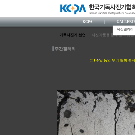
KCPA
GALLERI
묵상갤러리
기독사진가 선언
사진작품을 통해 믿지 않는
사진가로서 눈부신 전문성을
사진활동 과정에서 거룩한 
주간갤러리
한국사람 특유의 섬세한 감
정의와 사랑을 실천하는 사
::: 1주일 동안 우리 협회
사진영상 속에 기독교 복음