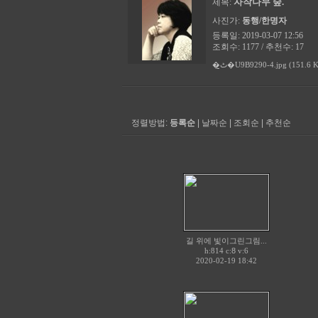
자작나무 숲.
제목:
사진가:
동행/한명자
등록일: 2019-03-07 12:56
조회수: 1177 / 추천수: 17
�ٹ̱�U9B9290-4.jpg (151.6 
정렬방법:
등록순
|
날짜순
|
조회순
|
추천순
길 위에 빛이그린그림...
h:814 c:
8
v:6
2020-02-19 18:42