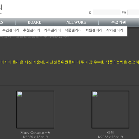
ES
BOARD
NETWORK
부설기관
주간갤러리
추천갤러리
기독갤러리
작품갤러리
회원갤러리
작가갤러리
 세상과의 원활한 소통을 이루어내겠습니다.
 갖추기 위해 늘 최선을 다하겠습니다.
기독사협 공동체의 화평을 힘써 지키겠습니다.
수성으로 하나님의 세상을 끝까지 섬기겠습니다.
진 행위로, 겸손히 주 하나님을 기쁘시게 하겠습니다.
 홈페이지에 올라온 사진 가운데, 사진전문위원들이 매주 가장 우수한 작품 1점씩을 선정하
을 담아내기 위해 최선을 다하겠습니다.
Merry Christmas ~★
아침
h:3659 c:
13
v:19
h:2038 c:
15
v:19