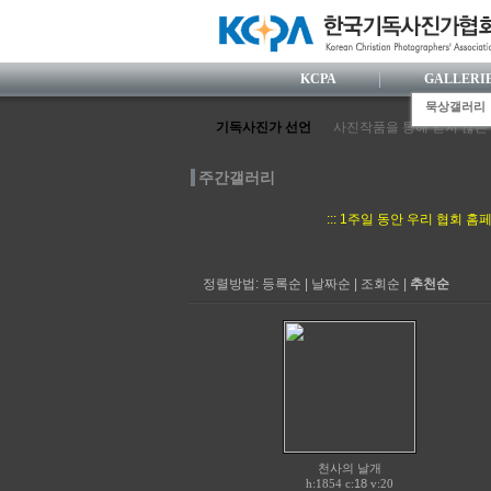
KCPA
GALLERI
묵상갤러리
기독사진가 선언
사진작품을 통해 믿지 않는
사진가로서 눈부신 전문성을
사진활동 과정에서 거룩한 
주간갤러리
한국사람 특유의 섬세한 감
정의와 사랑을 실천하는 사
::: 1주일 동안 우리 협회
사진영상 속에 기독교 복음
정렬방법:
등록순
|
날짜순
|
조회순
|
추천순
천사의 날개
h:1854 c:
18
v:20