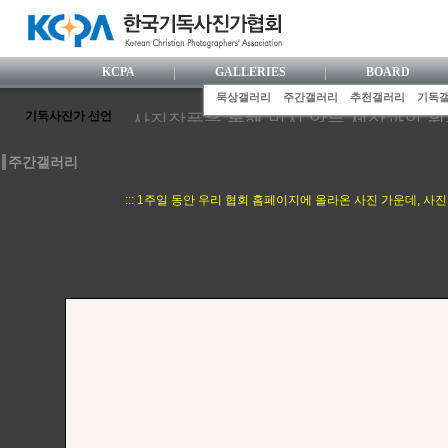
KCPA
GALLERIES
BOARD
묵상갤러리
주간갤러리
추천갤러리
기독
기독사진가 선언
사진작품을 통해 믿지 않는 세상과의 
사진가로서 눈부신 전문성을 갖추기 위해
주간갤러리
사진활동 과정에서 거룩한 기독사협 공
한국사람 특유의 섬세한 감수성으로 하
::: 1주일 동안 우리 협회 홈페이지에 올라온 사진 가운데, 
정의와 사랑을 실천하는 사진 행위로, 
니다.
사진영상 속에 기독교 복음을 담아내기 