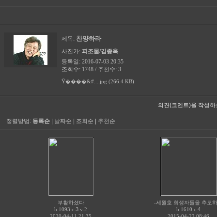
찬양하라
제목:
사진가:
피조물/김종옥
등록일: 2016-07-03 20:35
조회수: 1748 / 추천수: 3
Ÿ����&#....jpg (266.4 KB)
의견(코멘트)을 작성하
정렬방법:
등록순
|
날짜순
|
조회순
|
추천순
부활하셨다
-세월호 희생자들을 추모
h:1093 c:
3
v:2
h:1610 c:
4
2020-04-11 21:35
2015-04-22 08:46