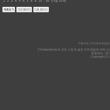
1
2
3
4
5
6
7
8
9
10
..
39
[다음 10개]
|
이용약관
개인정보취급방
Christianphoto의 모든 사진과 글은 저작권법에 
후원계좌 : SC
Copyright (C)