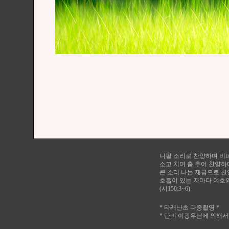
니팔 소리로 찬양하며 비
소고 치며 춤 추어 찬양
큰 소리 나는 제금으로 
호흡이 있는 자마다 여호
(시150:3~6)
* 타래난초 다중촬영 *
* 단비 이광우님에 의해서 게시