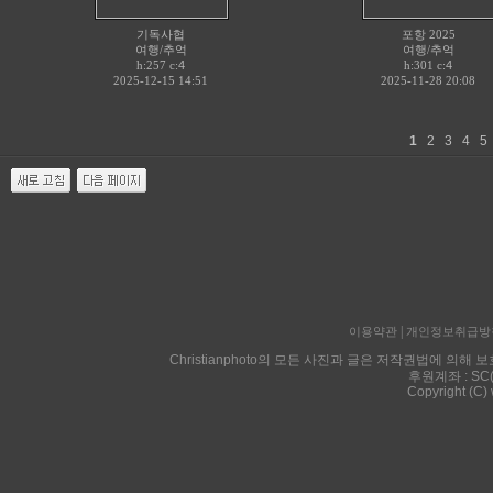
기독사협
포항 2025
여행/추억
여행/추억
h:257 c:
4
h:301 c:
4
2025-12-15 14:51
2025-11-28 20:08
1
2
3
4
|
이용약관
개인정보취급방
Christianphoto의 모든 사진과 글은 저작권법에 
후원계좌 : SC
Copyright (C)