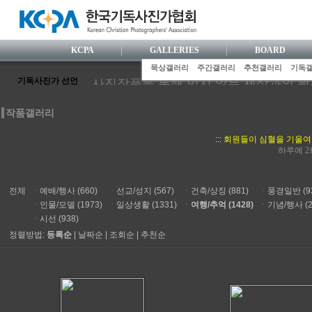
KCPA
GALLERIES
BOARD
묵상갤러리
주간갤러리
추천갤러리
기독
기독사진가 선언
사진작품을 통해 믿지 않는 세상과의 
사진가로서 눈부신 전문성을 갖추기 위해
작품갤러리
사진활동 과정에서 거룩한 기독사협 공
한국사람 특유의 섬세한 감수성으로 하
::: 회원들이 심혈을 기울
정의와 사랑을 실천하는 사진 행위로, 
하루에 2
니다.
사진영상 속에 기독교 복음을 담아내기 
전체
ㆍ
예배/행사 (660)
ㆍ
선교/성지 (567)
ㆍ
건축/상징 (881)
ㆍ
풍경일반 (93
ㆍ
인물/모델 (1973)
ㆍ
일상생활 (1331)
ㆍ
여행/추억 (1428)
ㆍ
기념/행사 (2
ㆍ
시선 (938)
정렬방법:
등록순
|
날짜순
|
조회순
|
추천순