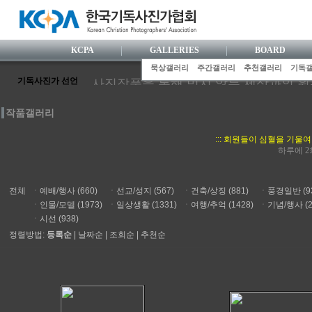
KCPA
GALLERIES
BOARD
묵상갤러리
주간갤러리
추천갤러리
기독
기독사진가 선언
사진작품을 통해 믿지 않는 세상과의 
사진가로서 눈부신 전문성을 갖추기 위해
작품갤러리
사진활동 과정에서 거룩한 기독사협 공
한국사람 특유의 섬세한 감수성으로 하
::: 회원들이 심혈을 기울
정의와 사랑을 실천하는 사진 행위로, 
하루에 2
니다.
사진영상 속에 기독교 복음을 담아내기 
전체
ㆍ
예배/행사 (660)
ㆍ
선교/성지 (567)
ㆍ
건축/상징 (881)
ㆍ
풍경일반 (93
ㆍ
인물/모델 (1973)
ㆍ
일상생활 (1331)
ㆍ
여행/추억 (1428)
ㆍ
기념/행사 (2
ㆍ
시선 (938)
정렬방법:
등록순
|
날짜순
|
조회순
|
추천순