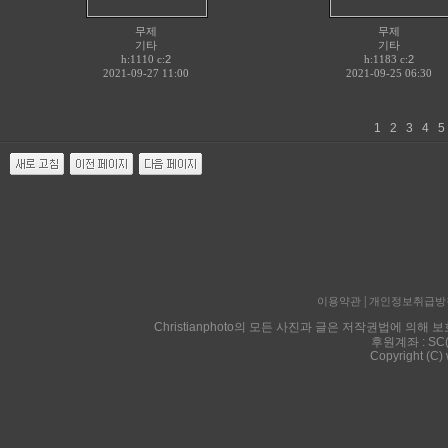
무제
무제
기타
기타
h:1110 c:
2
h:1183 c:
2
2021-09-27 11:00
2021-09-25 06:30
1
2
3
4
|
이용약관
개인정보취급방
Christianphoto의 모든 사진과 글은 저작권법에 
후원계좌 : SC
Copyright (C)